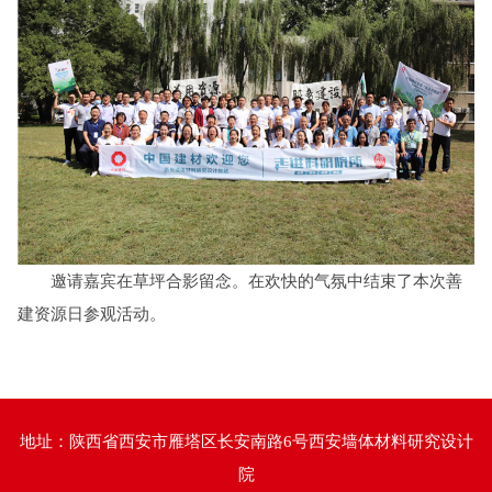
邀请嘉宾在草坪合影留念。在欢快的气氛中结束了本次善
建资源日参观活动。
地址：陕西省西安市雁塔区长安南路6号西安墙体材料研究设计
院