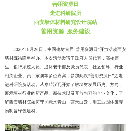
善用资源日
走进科研院所
西安墙体材料研究设计院站
善用资源 服务建设
2020年8月26日，中国建材首届“善用资源日”开放活动西安
墙材院站隆重举办。本次活动邀请了政府人员代表，高校师
生、银行系统人员、退休老干部及党员代表、社区领导、行业
相关企业、员工家属等多位嘉宾，参加此次“善用资源日”之走
进科研院所活动。从秦砖汉瓦开始了解墙材发展历史、方向，
展示墙材行业的新产品、新技术以及开放包容的企业文化，了
解西安墙材院如何守护绿水青山、蓝天白云，用工业固体废弃
物制备绿色建材。