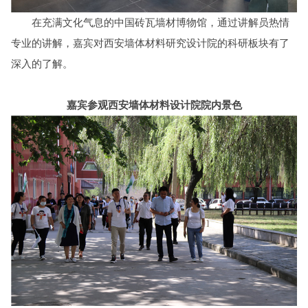
在充满文化气息的中国砖瓦墙材博物馆，通过讲解员热情
专业的讲解，嘉宾对西安墙体材料研究设计院的科研板块有了
深入的了解。
嘉宾参观西安墙体材料设计院院内景色