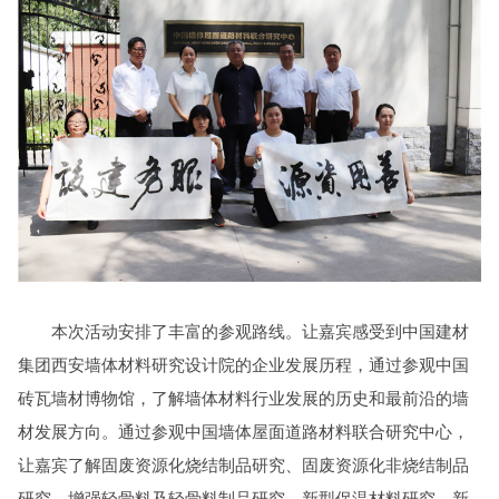
本次活动安排了丰富的参观路线。让嘉宾感受到中国建材
集团西安墙体材料研究设计院的企业发展历程，通过参观中国
砖瓦墙材博物馆，了解墙体材料行业发展的历史和最前沿的墙
材发展方向。通过参观中国墙体屋面道路材料联合研究中心，
让嘉宾了解固废资源化烧结制品研究、固废资源化非烧结制品
研究、增强轻骨料及轻骨料制品研究、新型保温材料研究、新