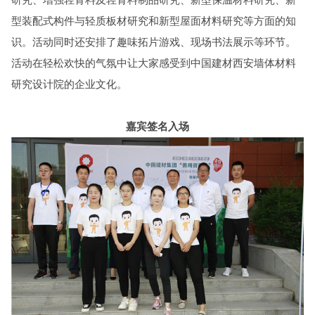
型装配式构件与轻质板材研究和新型屋面材料研究等方面的知
识。活动同时还安排了趣味拓片游戏、现场书法展示等环节。
活动在轻松欢快的气氛中让大家感受到中国建材西安墙体材料
研究设计院的企业文化。
嘉宾签名入场