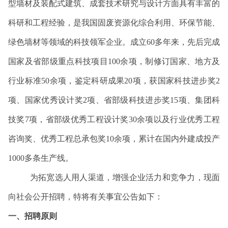
型墙材及装配式建筑、成套技术研究与设计方面具有丰富的
科研和工程经验，是我国固废资源化综合利用、环保节能、
绿色墙材等领域的科技领军企业。成立
60
多年来，先后完成
国家及省部级重点科技项目
100
余项，制修订国家、地方及
行业标准
50
余项，鉴定科研成果
20
项，获国家科技进步奖
2
项、国家优秀设计奖
2
项、省部级科技进步奖
15
项、集团科
技奖
7
项，省部级优秀工程设计奖
30
余项以及行业优秀工程
咨询奖、优秀工程总承包奖
10
余项，累计在国内外建成投产
1000
多条生产线。
为拓宽选人用人渠道，增强企业活力和竞争力，现面
向社会公开招聘，特将有关事宜公告如下：
一、招聘原则